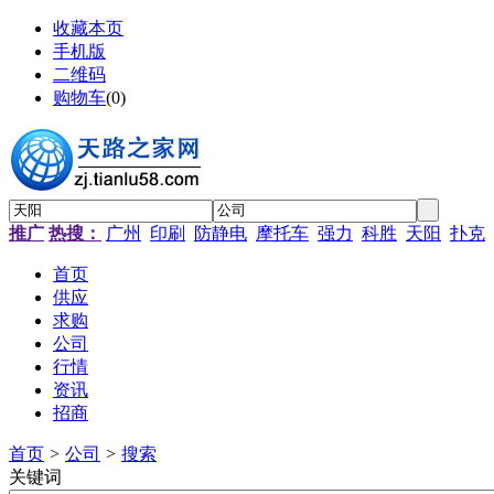
收藏本页
手机版
二维码
购物车
(
0
)
推广
热搜：
广州
印刷
防静电
摩托车
强力
科胜
天阳
扑克
首页
供应
求购
公司
行情
资讯
招商
首页
>
公司
>
搜索
关键词