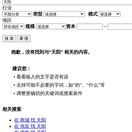
行业
类型
模式
地区
规模
资本
~
抱歉，没有找到与“
天阳
” 相关的内容。
建议您：
• 看看输入的文字是否有误
• 去掉可能不必要的字词，如“的”、“什么”等
• 调整更确切的关键词或搜索条件
相关搜索
在
商城
找 天阳
在
供应
找 天阳