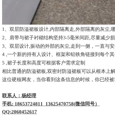
1
、
双层防溢裙板设计
,内部隔离走,外部隔离的灰尘
2、肩带与裙子衬砌结构坚持3-5毫米间距,尽量减少
3、双层设计,振动的外部的灰尘,走到一侧，一直与
4 ,一个新的持有人设计、框架和铝铁角链接到每个其
5 ,裙子长度和高度可根据客户需求定制
相比普通的防溢裙板
,双密封防溢裙板可以从根本上
这位硬核网友，当你看到这条信息的时候，你已经被
联系人：
杨经理
手机
: 18653724811 13625470758(微信同号）
QQ:2060452617