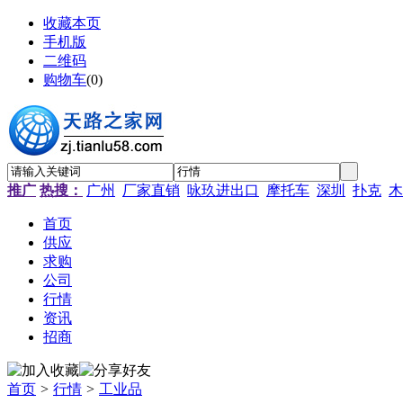
收藏本页
手机版
二维码
购物车
(
0
)
推广
热搜：
广州
厂家直销
咏玖进出口
摩托车
深圳
扑克
木
首页
供应
求购
公司
行情
资讯
招商
首页
>
行情
>
工业品