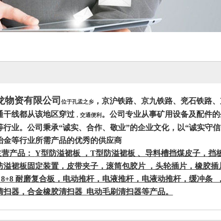
龙物资有限公司
，京沪铁路、京九铁路、兖石铁路、
位于孔孟之乡
通干线都从该地区穿过
。公司专业从事矿用设备及配件的
，交通便利
等行业。公司秉承“诚实、合作、敬业”的企业文化，以“诚实守
冶金等行业所需产品的优秀的供应商
主营产品：
Y
型防溢裙板 ，
T
型防溢裙板 、导料槽挡煤皮子，挡
防溢裙板固定装置，皮带夹子，滚筒包胶片 ，头轮插片，橡胶插
 8+8
耐磨复合板，电动推杆，电液推杆，电液动推杆，缓冲条 
清扫器，合金橡胶清扫器 电动毛刷清扫器等产品。