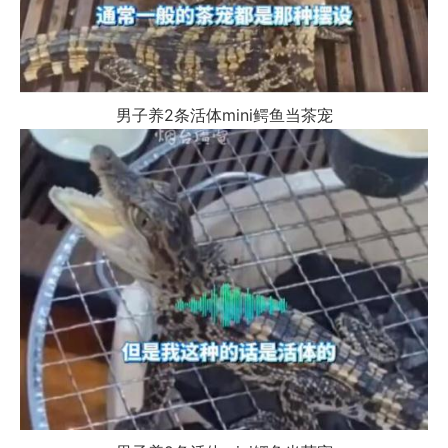
男子养2条活体mini鳄鱼当茶宠