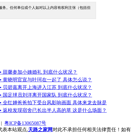
间服务。任何单位或个人如对以上内容有权利主张（包括但
• 甜馨参加小姨婚礼 到底什么状况？
• 黄晓明官宣与叶珂在一起了 具体怎么说？
• 贝碧嘉离开上海进入江苏 到底什么状况？
• 国足球员刘洋离开国家队 到底什么状况？
• 全红婵爸爸拍下受台风影响画面 具体来龙去脉是
• 返校发现宿舍已长出半人高的草 这是什么场面？
|
粤ICP备13065087号
表本站观点,
天路之家网
对此不承担任何相关法律责任！如有