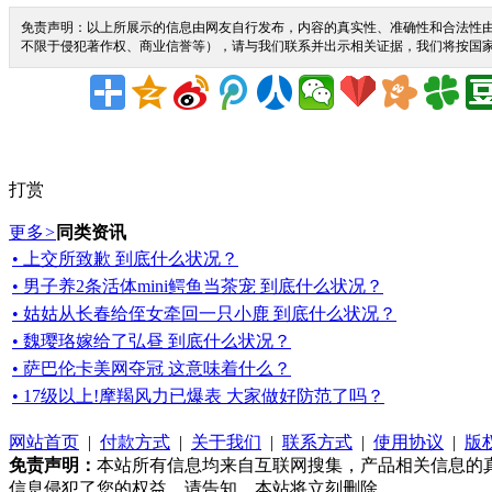
免责声明：以上所展示的信息由网友自行发布，内容的真实性、准确性和合法性由
不限于侵犯著作权、商业信誉等），请与我们联系并出示相关证据，我们将按国
打赏
更多
>
同类资讯
• 上交所致歉 到底什么状况？
• 男子养2条活体mini鳄鱼当茶宠 到底什么状况？
• 姑姑从长春给侄女牵回一只小鹿 到底什么状况？
• 魏璎珞嫁给了弘昼 到底什么状况？
• 萨巴伦卡美网夺冠 这意味着什么？
• 17级以上!摩羯风力已爆表 大家做好防范了吗？
网站首页
|
付款方式
|
关于我们
|
联系方式
|
使用协议
|
版
免责声明：
本站所有信息均来自互联网搜集，产品相关信息的
信息侵犯了您的权益，请告知，本站将立刻删除。