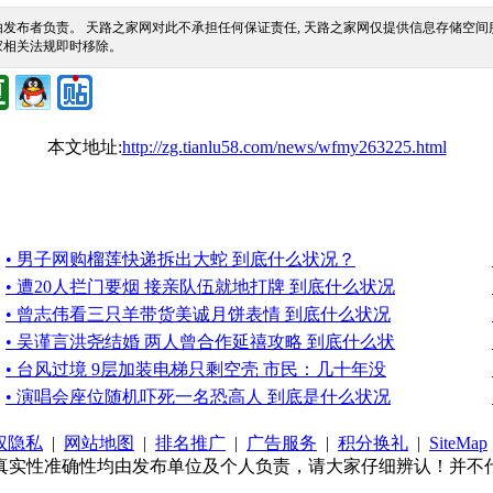
发布者负责。 天路之家网对此不承担任何保证责任, 天路之家网仅提供信息存储空
家相关法规即时移除。
本文地址:
http://zg.tianlu58.com/news/wfmy263225.html
• 男子网购榴莲快递拆出大蛇 到底什么状况？
• 遭20人拦门要烟 接亲队伍就地打牌 到底什么状况
• 曾志伟看三只羊带货美诚月饼表情 到底什么状况
• 吴谨言洪尧结婚 两人曾合作延禧攻略 到底什么状
• 台风过境 9层加装电梯只剩空壳 市民：几十年没
• 演唱会座位随机吓死一名恐高人 到底是什么状况
权隐私
|
网站地图
|
排名推广
|
广告服务
|
积分换礼
|
SiteMap
真实性准确性均由发布单位及个人负责，请大家仔细辨认！并不代