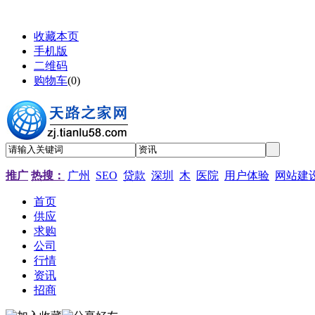
收藏本页
手机版
二维码
购物车
(
0
)
推广
热搜：
广州
SEO
贷款
深圳
木
医院
用户体验
网站建
首页
供应
求购
公司
行情
资讯
招商