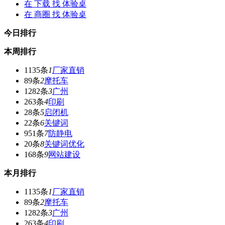
在
下载
找 体验桌
在
商圈
找 体验桌
今日排行
本周排行
1135条
1
厂家直销
89条
2
摩托车
1282条
3
广州
263条
4
印刷
28条
5
启闭机
22条
6
关键词
951条
7
防静电
20条
8
关键词优化
168条
9
网站建设
本月排行
1135条
1
厂家直销
89条
2
摩托车
1282条
3
广州
263条
4
印刷