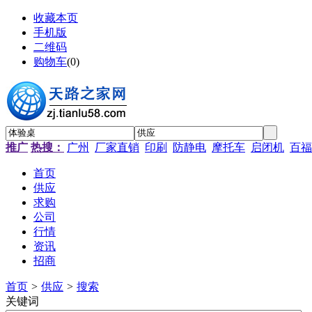
收藏本页
手机版
二维码
购物车
(
0
)
推广
热搜：
广州
厂家直销
印刷
防静电
摩托车
启闭机
百福
首页
供应
求购
公司
行情
资讯
招商
首页
>
供应
>
搜索
关键词