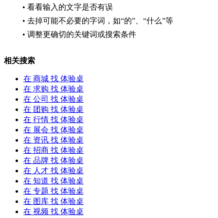
• 看看输入的文字是否有误
• 去掉可能不必要的字词，如“的”、“什么”等
• 调整更确切的关键词或搜索条件
相关搜索
在
商城
找 体验桌
在
求购
找 体验桌
在
公司
找 体验桌
在
团购
找 体验桌
在
行情
找 体验桌
在
展会
找 体验桌
在
资讯
找 体验桌
在
招商
找 体验桌
在
品牌
找 体验桌
在
人才
找 体验桌
在
知道
找 体验桌
在
专题
找 体验桌
在
图库
找 体验桌
在
视频
找 体验桌