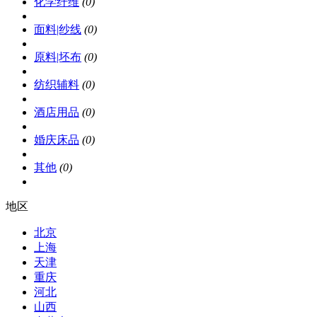
化学纤维
(0)
面料|纱线
(0)
原料|坯布
(0)
纺织辅料
(0)
酒店用品
(0)
婚庆床品
(0)
其他
(0)
地区
北京
上海
天津
重庆
河北
山西