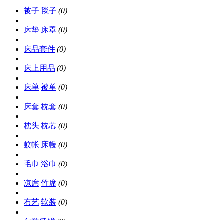
被子|毯子
(0)
床垫|床罩
(0)
床品套件
(0)
床上用品
(0)
床单|被单
(0)
床套|枕套
(0)
枕头|枕芯
(0)
蚊帐|床幔
(0)
毛巾|浴巾
(0)
凉席|竹席
(0)
布艺|软装
(0)