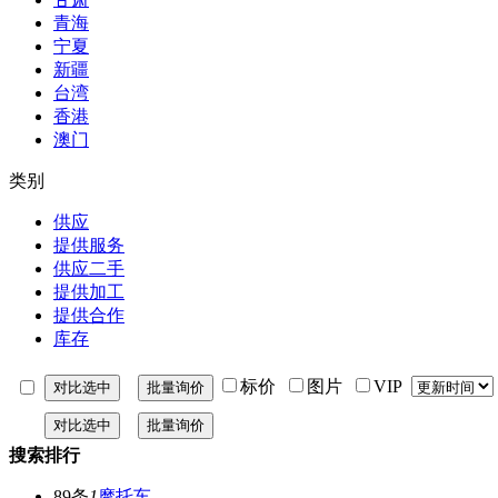
青海
宁夏
新疆
台湾
香港
澳门
类别
供应
提供服务
供应二手
提供加工
提供合作
库存
标价
图片
VIP
搜索排行
89条
1
摩托车