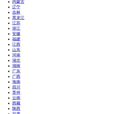
内蒙古
辽宁
吉林
黑龙江
江苏
浙江
安徽
福建
江西
山东
河南
湖北
湖南
广东
广西
海南
四川
贵州
云南
西藏
陕西
甘肃