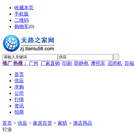
收藏本页
手机版
二维码
购物车
(
0
)
推广
热搜：
广州
厂家直销
印刷
防静电
摩托车
启闭机
百福
首页
供应
求购
公司
行情
资讯
招商
首页
>
供应
>
家居百货
>
家纺
>
酒店用品
行业