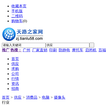
收藏本页
手机版
二维码
购物车
(
0
)
推广
热搜：
广州
厂家直销
印刷
防静电
摩托车
启闭机
百福
首页
供应
求购
公司
行情
资讯
招商
首页
>
供应
>
消费品
>
电脑
>
摄像头
行业