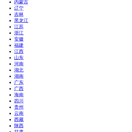
内蒙古
辽宁
吉林
黑龙江
江苏
浙江
安徽
福建
江西
山东
河南
湖北
湖南
广东
广西
海南
四川
贵州
云南
西藏
陕西
甘肃