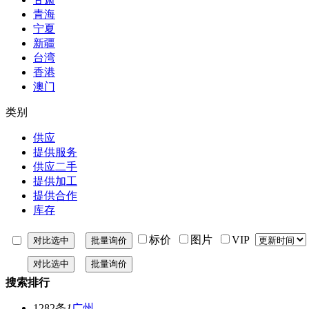
青海
宁夏
新疆
台湾
香港
澳门
类别
供应
提供服务
供应二手
提供加工
提供合作
库存
标价
图片
VIP
搜索排行
1282条
1
广州