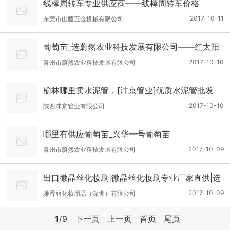
线棒周转车专业供应商——线棒周转车价格
2017-10-11
东莞市山藤五金机械有限公司
葡萄苗_选蔚然农业科技发展有限公司——红太阳
葡萄苗
2017-10-10
青州市蔚然农业科技发展有限公司
榆林哪里卖水泥管，[沣京管业]优质水泥管批发
2017-10-10
陕西沣京管业有限公司
哪里有供应葡萄苗_兴华一号葡萄苗
2017-10-09
青州市蔚然农业科技发展有限公司
出口微晶丝化妆刷|微晶丝化妆刷专业厂家直供|选
择深圳雅香丽-高质量的微晶丝化妆刷雅香丽化妆
2017-10-09
雅香丽化妆用品（深圳）有限公司
刷厂家供应
1
/9
下一页
上一页
首页
尾页