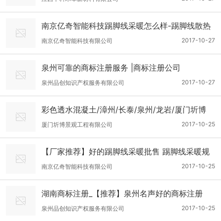
南京亿奇智能科技踢脚线采暖怎么样-踢脚线散热
器
2017-10-27
南京亿奇智能科技有限公司
泉州可靠的商标注册服务 |商标注册公司
2017-10-27
泉州品创知识产权服务有限公司
彩色透水混凝土/漳州/长泰/泉州/龙岩/厦门圻博
2017-10-25
厦门圻博景观工程有限公司
【厂家推荐】好的踢脚线采暖批售 踢脚线采暖规
格
2017-10-25
南京亿奇智能科技有限公司
湖南商标注册_【推荐】泉州名声好的商标注册
2017-10-25
泉州品创知识产权服务有限公司