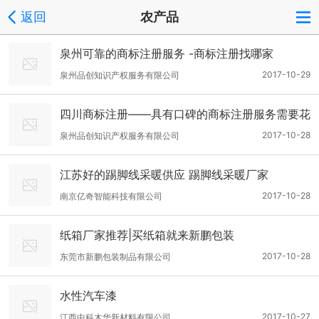
返回
农产品
泉州可靠的商标注册服务 -商标注册找哪家
2017-10-29
泉州品创知识产权服务有限公司
四川商标注册——具有口碑的商标注册服务需要花
多少钱
2017-10-28
泉州品创知识产权服务有限公司
江苏好的踢脚线采暖供应 踢脚线采暖厂家
2017-10-28
南京亿奇智能科技有限公司
纸箱厂家推荐|买纸箱就来新鹏包装
2017-10-28
东莞市新鹏包装制品有限公司
水性汽车漆
2017-10-27
江西中科木华新材料有限公司