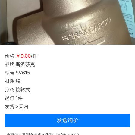
价格:
￥0.00
/件
品牌:斯派莎克
型号:SV615
材质:铜
形态:旋转式
起订:1件
发货:3天内
发送询价
斯派莎克青铜安全阀SV615-DS SV615-AS