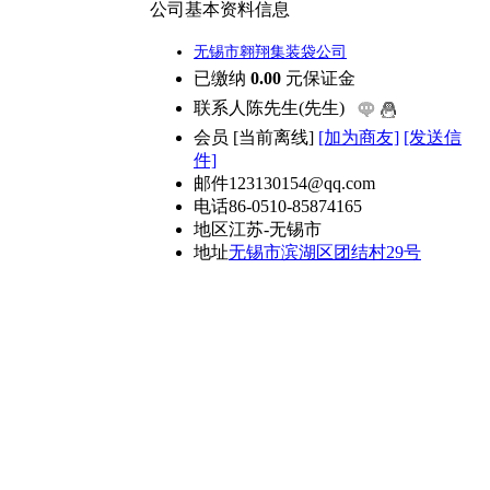
公司基本资料信息
无锡市翱翔集装袋公司
已缴纳
0.00
元保证金
联系人
陈先生(先生)
会员
[
当前离线
]
[加为商友]
[发送信
件]
邮件
123130154@qq.com
电话
86-0510-85874165
地区
江苏-无锡市
地址
无锡市滨湖区团结村29号