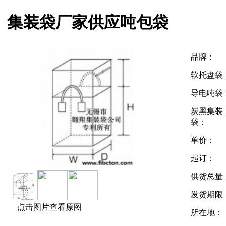
集装袋厂家供应吨包袋
品牌：
软托盘袋
导电吨袋
炭黑集装
袋：
单价：
起订：
供货总量
发货期限
点击图片查看原图
所在地：