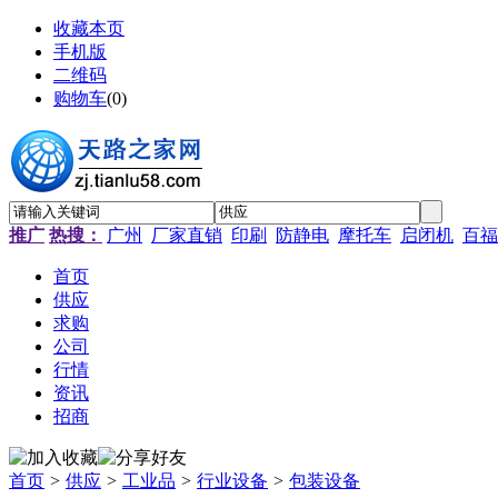
收藏本页
手机版
二维码
购物车
(
0
)
推广
热搜：
广州
厂家直销
印刷
防静电
摩托车
启闭机
百福
首页
供应
求购
公司
行情
资讯
招商
首页
>
供应
>
工业品
>
行业设备
>
包装设备