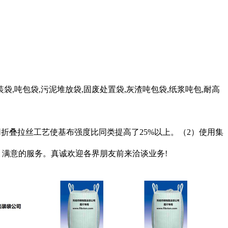
袋,吨包袋,污泥堆放袋,固废处置袋,灰渣吨包袋,纸浆吨包,耐高
采用折叠拉丝工艺使基布强度比同类提高了25%以上。（2）使用集
、满意的服务。真诚欢迎各界朋友前来洽谈业务!