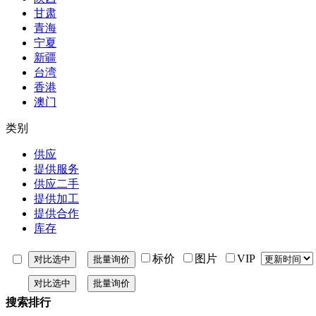
甘肃
青海
宁夏
新疆
台湾
香港
澳门
类别
供应
提供服务
供应二手
提供加工
提供合作
库存
标价
图片
VIP
搜索排行