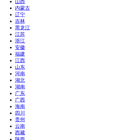
山西
内蒙古
辽宁
吉林
黑龙江
江苏
浙江
安徽
福建
江西
山东
河南
湖北
湖南
广东
广西
海南
四川
贵州
云南
西藏
陕西