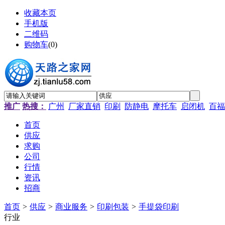
收藏本页
手机版
二维码
购物车
(
0
)
推广
热搜：
广州
厂家直销
印刷
防静电
摩托车
启闭机
百福
首页
供应
求购
公司
行情
资讯
招商
首页
>
供应
>
商业服务
>
印刷包装
>
手提袋印刷
行业