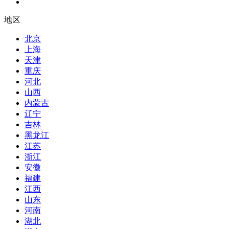
地区
北京
上海
天津
重庆
河北
山西
内蒙古
辽宁
吉林
黑龙江
江苏
浙江
安徽
福建
江西
山东
河南
湖北