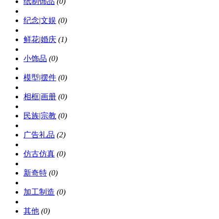
纸制饰品
(0)
纪念|文娱
(0)
鲜花|婚庆
(1)
小饰品
(0)
模型|摆件
(0)
相框|画册
(0)
民族|宗教
(0)
广告礼品
(2)
仿古仿真
(0)
新奇特
(0)
加工制造
(0)
其他
(0)