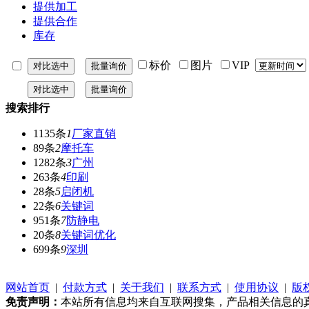
提供加工
提供合作
库存
标价
图片
VIP
搜索排行
1135条
1
厂家直销
89条
2
摩托车
1282条
3
广州
263条
4
印刷
28条
5
启闭机
22条
6
关键词
951条
7
防静电
20条
8
关键词优化
699条
9
深圳
网站首页
|
付款方式
|
关于我们
|
联系方式
|
使用协议
|
版
免责声明：
本站所有信息均来自互联网搜集，产品相关信息的